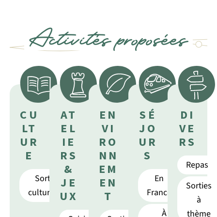
Activités proposées
CU
AT
EN
SÉ
DI
LT
EL
VI
JO
VE
UR
IE
RO
UR
RS
E
RS
NN
S
Repas
&
EM
Sorties
En
JE
EN
Sorties
culturelles
France
UX
T
à
À
thème