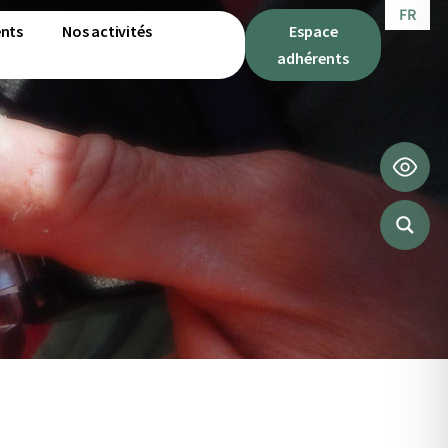
FR
IT
nts
Nos activités
Espace
adhérents