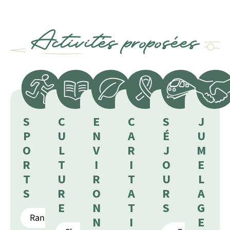
Activités proposées
S
C
E
C
S
J
P
U
N
A
É
U
O
L
V
R
J
M
R
T
I
I
O
E
T
U
R
T
U
L
S
R
O
A
R
A
E
N
T
S
G
Randonnée
N
I
E