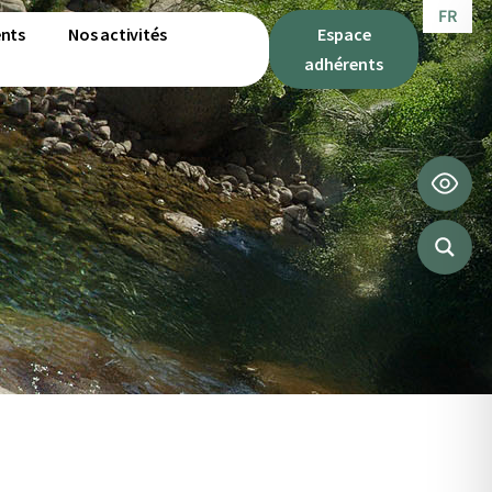
FR
IT
nts
Nos activités
Espace
adhérents