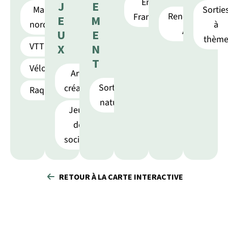
En
J
E
Marche
Sortie
Rencontres
France
E
M
nordique
à
ANF
U
E
thèm
VTT
X
N
T
Vélo
Arts
Sorties
créatifs
Raquettes
nature
Jeux
de
société
RETOUR À LA CARTE INTERACTIVE