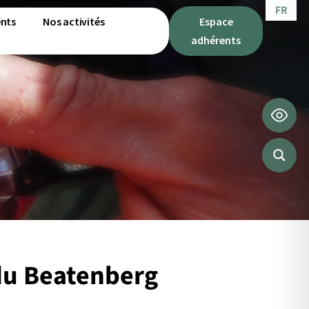
FR
nts
Nos activités
Espace
adhérents
 du Beatenberg