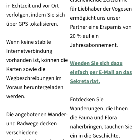
in Echtzeit und vor Ort
für Liebhaber der Vogesen
verfolgen, indem Sie sich
ermöglicht uns unser
über GPS lokalisieren.
Partner eine Ersparnis von
20 % auf ein
Wenn keine stabile
Jahresabonnement.
Internetverbindung
vorhanden ist, können die
Wenden Sie sich dazu
Karten sowie die
einfach per E-Mail an das
Wegbeschreibungen im
Sekretariat.
Voraus heruntergeladen
werden.
Entdecken Sie
Wanderungen, die Ihnen
Die angebotenen Wander-
die Fauna und Flora
und Radwege decken
näherbringen, tauchen Sie
verschiedene
ein in die Geschichte,