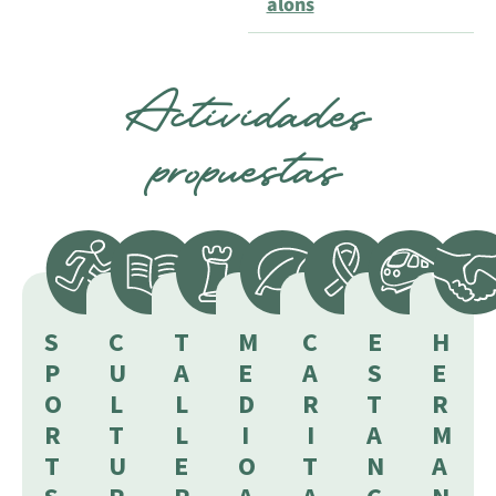
alons
Actividades
propuestas
S
C
T
M
C
E
H
P
U
A
E
A
S
E
O
L
L
D
R
T
R
R
T
L
I
I
A
M
T
U
E
O
T
N
A