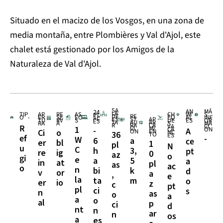
Situado en el macizo de los Vosgos, en una zona de
media montaña, entre Plombières y Val d'Ajol, este
chalet está gestionado por los Amigos de la
Naturaleza de Val d'Ajol.
SA
AN
MÁ
24
LA
TIP
AP
RE
AS
CH
IM
S
PL
DE
RE
O
ER
SE
EO
ÈQ
AL
INF
AC
ES
ST
AP
TU
RV
S
UE
ES
OR
ES
TA
AU
AR
RA
A
S
MA
R
RA
CA
VA
CI
R
CI
MI
1
-
CA
ÓN
A
ÓN
EN
Ci
o
NC
36
TO
ES
ef
-
W
6
a
ce
er
bl
1
pl
N
u
C
h
3,
pt
re
ig
0
az
o
gi
e
a
5
a
in
at
pl
as
ac
o
n
bi
k
d
v
or
a
,
e
la
ta
m
o
er
io
z
c
pt
pl
ci
s
n
as
o
a
a
o
al
p
ci
d
nt
n
ar
n
os
a
es