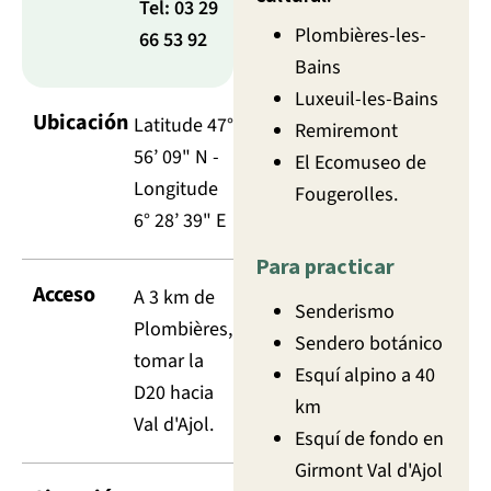
Tel: 03 29
Plombières-les-
66 53 92
Bains
Luxeuil-les-Bains
Ubicación
Latitude 47°
Remiremont
56’ 09" N -
El Ecomuseo de
Longitude
Fougerolles.
6° 28’ 39" E
Para practicar
Acceso
A 3 km de
Senderismo
Plombières,
Sendero botánico
tomar la
Esquí alpino a 40
D20 hacia
km
Val d'Ajol.
Esquí de fondo en
Girmont Val d'Ajol