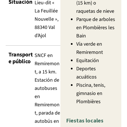
Situación
Lieu-dit «
(15 km) o
La Feuillée
raquetas de nieve
Nouvelle »,
Parque de arboles
88340 Val
en Plombières les
d’Ajol
Bain
Vía verde en
Remiremont
Transport
SNCF en
Equitación
e público
Remiremon
Deportes
t, a 15 km.
acuáticos
Estación de
Piscina, tenis,
autobuses
gimnasio en
en
Plombières
Remiremon
t, parada de
Fiestas locales
autobús en