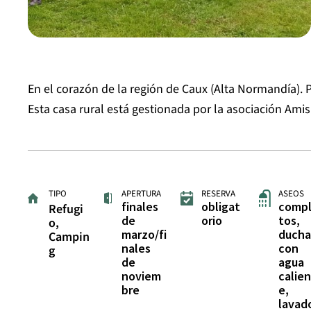
En el corazón de la región de Caux (Alta Normandía). 
Esta casa rural está gestionada por la asociación Ami
TIPO
APERTURA
RESERVA
ASEOS
finales
obligat
comp
Refugi
de
orio
tos,
o,
marzo/fi
ducha
Campin
nales
con
g
de
agua
noviem
calie
bre
e,
lavad