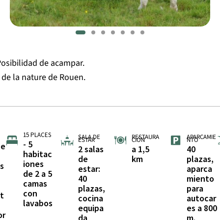
Posibilidad de acampar.
s de la nature de Rouen.
15 PLACES
SALA DE
RESTAURA
APARCAMIE
ESTAR
CIÓN
NTO
- 5
le
2 salas
a 1,5
40
habitac
de
km
plazas,
iones
s
estar:
aparca
de 2 a 5
40
miento
camas
plazas,
para
con
nt
cocina
autocar
lavabos
equipa
es a 800
or
da
m.