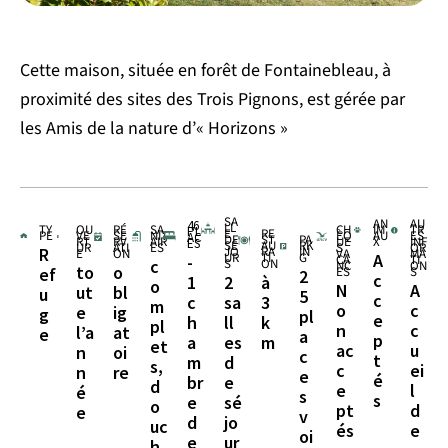
Cette maison, située en forêt de Fontainebleau, à
proximité des sites des Trois Pignons, est gérée par
les Amis de la nature d’« Horizons »
SA
AN
AU
46
LL
TY
OU
RÉ
SA
CH
IM
TR
PL
E
RE
PE
VE
SE
NIT
ÈQ
AU
ES
AC
DE
ST
PA
RT
RV
AIR
UE
X
INF
ES
SÉ
AU
RK
UR
ATI
ES
S
OR
JO
RA
IN
R
E
ON
VA
MA
UR
TI
G
A
-
CA
TI
S
ON
c
NC
ON
to
o
ES
S
ef
2
c
1
2
à
o
N
A
ut
bl
u
5
c
c
sa
3
m
o
c
e
ig
g
pl
e
h
ll
k
pl
n
c
l’a
at
e
a
p
a
es
m
et
ac
u
n
oi
c
t
m
d
s,
c
ei
n
re
e
é
br
e
d
e
l
é
s
s
e
sé
o
pt
d
e
v
d
jo
uc
és
e
oi
e
ur
h