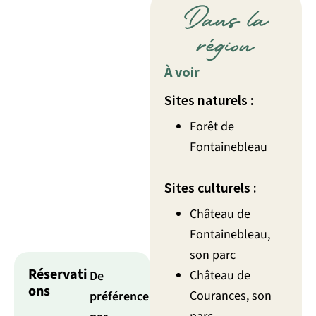
Dans la
région
À voir
Sites naturels :
Forêt de
Fontainebleau
Sites culturels :
Château de
Fontainebleau,
son parc
Réservati
Château de
De
ons
Courances, son
préférence