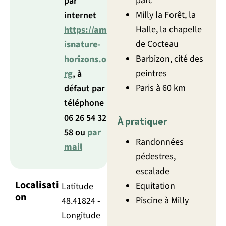
parc
par
Milly la Forêt, la
internet
Halle, la chapelle
https://am
de Cocteau
isnature-
Barbizon, cité des
horizons.o
peintres
rg
, à
Paris à 60 km
défaut par
téléphone
06 26 54 32
À pratiquer
58 ou
par
Randonnées
mail
pédestres,
escalade
Localisati
Equitation
Latitude
on
Piscine à Milly
48.41824 -
Longitude