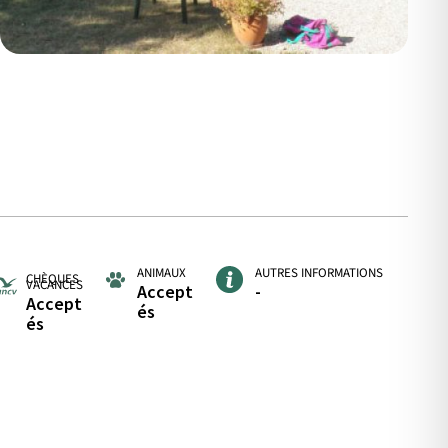
ANIMAUX
AUTRES INFORMATIONS
CHÈQUES
VACANCES
Accept
-
Accept
és
és