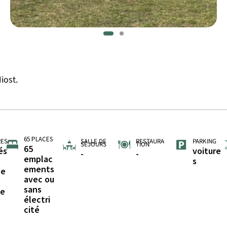
iost.
65 PLACES
RES
SALLE DE
RESTAURA
PARKING
SÉJOURS
TION
65
és
voiture
-
-
emplac
s
ements
he
avec ou
sans
de
électri
cité