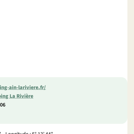
g-ain-lariviere.fr/
ng La Rivière
 06