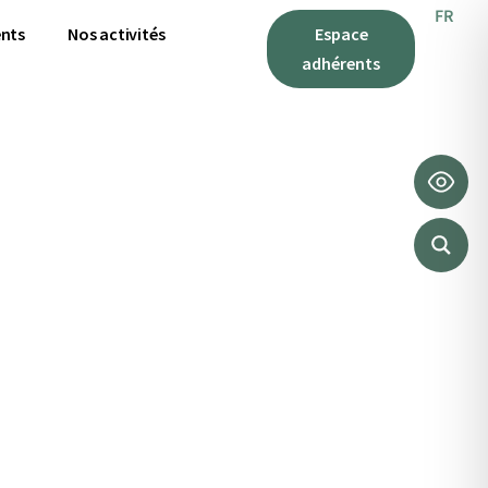
FR
IT
nts
Nos activités
Espace
adhérents