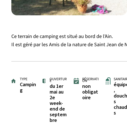
Ce terrain de camping est situé au bord de l’Ain.
Il est géré par les Amis de la nature de Saint Jean de N
TYPE
OUVERTUR
RÉSERVATI
SANITAI
E
ON
Campin
équip
du 1er
non
g
,
mai au
obligat
douc
2e
oire
s
week-
chau
end de
s
septem
bre