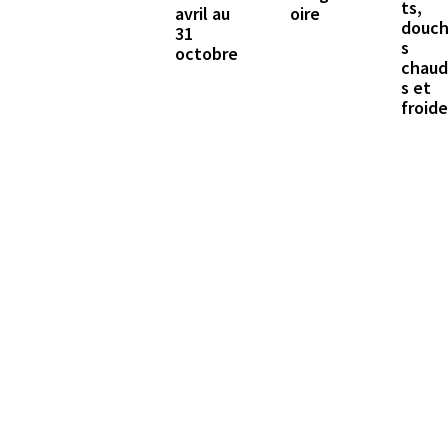
ts,
avril au
oire
douc
31
s
octobre
chau
s et
froid