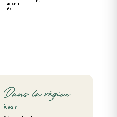
és
accept
és
Dans la région
À voir