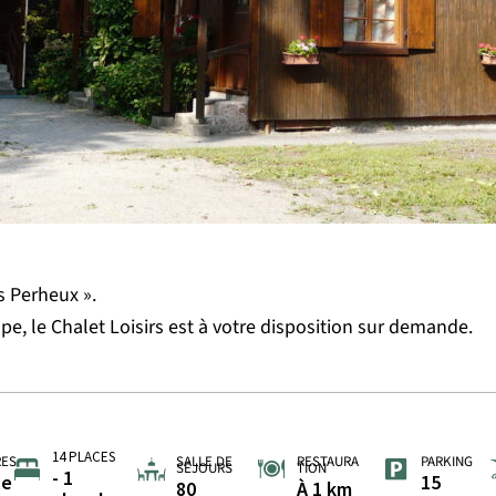
s Perheux ».
ope, le Chalet Loisirs est à votre disposition sur demande.
14 PLACES
RES
SALLE DE
RESTAURA
PARKING
SÉJOURS
TION
- 1
le
15
80
À 1 km