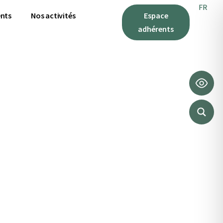
FR
ES
nts
Nos activités
Espace
adhérents