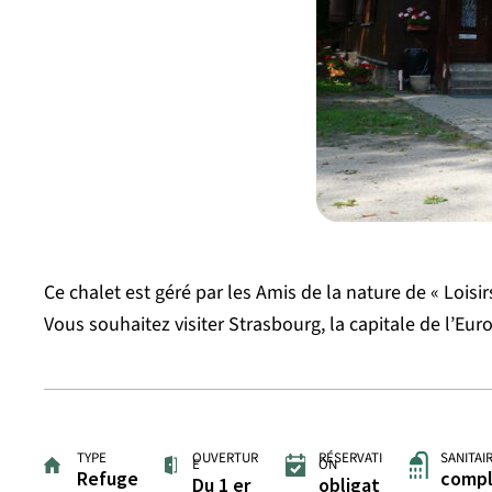
Ce chalet est géré par les Amis de la nature de « Loisir
Vous souhaitez visiter Strasbourg, la capitale de l’Eur
TYPE
OUVERTUR
RÉSERVATI
SANITAI
E
ON
Refuge
comp
Du 1 er
obligat