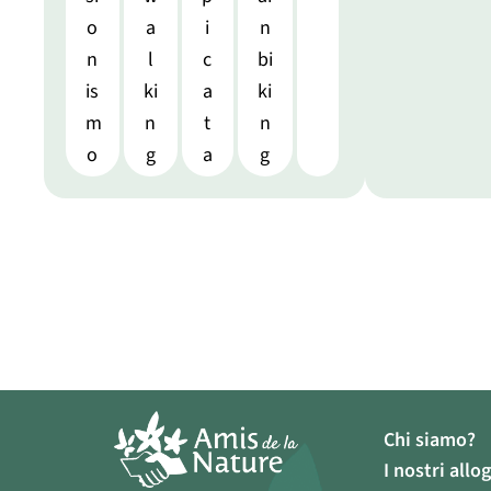
o
a
i
n
n
l
c
bi
is
ki
a
ki
m
n
t
n
o
g
a
g
Chi siamo?
I nostri allog