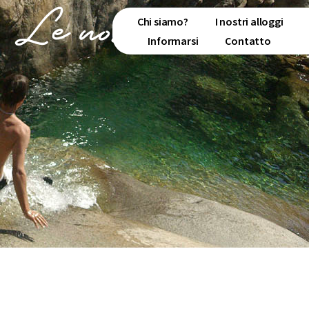
Le nostre attività
Chi siamo?
I nostri alloggi
Informarsi
Contatto