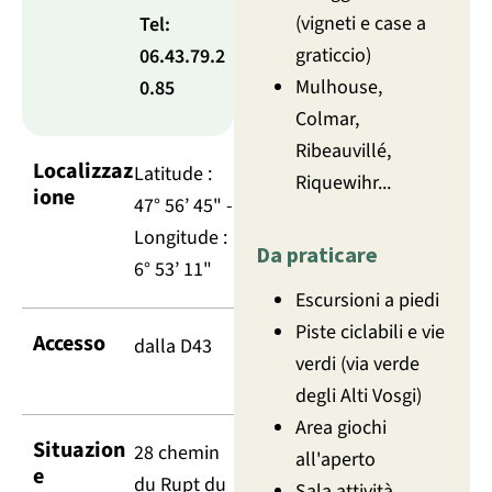
(vigneti e case a
Tel:
graticcio)
06.43.79.2
Mulhouse,
0.85
Colmar,
Ribeauvillé,
Localizzaz
Latitude :
Riquewihr...
ione
47° 56’ 45" -
Longitude :
Da praticare
6° 53’ 11"
Escursioni a piedi
Piste ciclabili e vie
Accesso
dalla D43
verdi (via verde
degli Alti Vosgi)
Area giochi
Situazion
28 chemin
all'aperto
e
du Rupt du
Sala attività