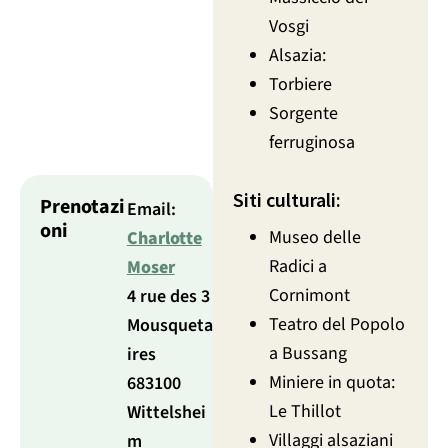
Vosgi
Alsazia:
Torbiere
Sorgente
ferruginosa
Siti culturali:
Prenotazi
Email:
oni
Museo delle
Charlotte
Radici a
Moser
Cornimont
4 rue des 3
Teatro del Popolo
Mousqueta
a Bussang
ires
Miniere in quota:
683100
Le Thillot
Wittelshei
Villaggi alsaziani
m