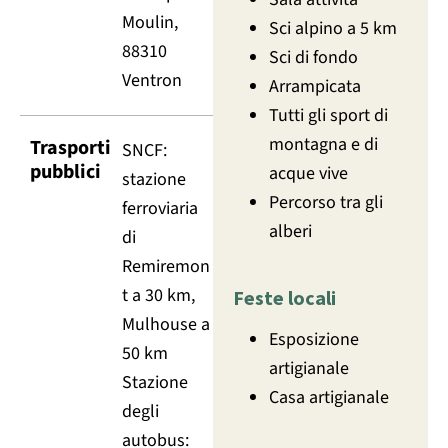
Moulin,
Sci alpino a 5 km
88310
Sci di fondo
Ventron
Arrampicata
Tutti gli sport di
montagna e di
Trasporti
SNCF:
pubblici
acque vive
stazione
Percorso tra gli
ferroviaria
alberi
di
Remiremon
t a 30 km,
Feste locali
Mulhouse a
Esposizione
50 km
artigianale
Stazione
Casa artigianale
degli
autobus: