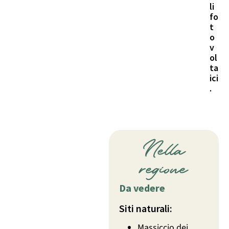
li
fo
t
o
v
ol
ta
ici
.
Nella
regione
Da vedere
Siti naturali:
Massiccio dei