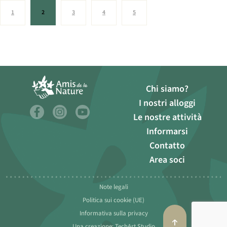
1
2
3
4
5
Chi siamo?
I nostri alloggi
Le nostre attività
Informarsi
Contatto
Area soci
Note legali
Politica sui cookie (UE)
Informativa sulla privacy
Una creazione: TechArt Studio