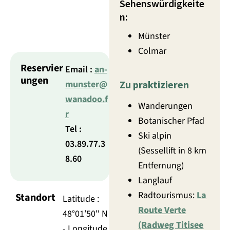
Sehenswürdigkeite
n:
Münster
Colmar
Reservier
Email :
an-
ungen
munster@
Zu praktizieren
wanadoo.f
Wanderungen
r
Botanischer Pfad
Tel :
Ski alpin
03.89.77.3
(Sessellift in 8 km
8.60
Entfernung)
Langlauf
Radtourismus:
La
Standort
Latitude :
Route Verte
48°01’50" N
(Radweg Titisee
- Longitude