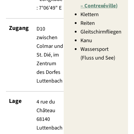
– Contrexéville)
: 7°06’49" E
Klettern
Reiten
Zugang
D10
Gleitschirmfliegen
zwischen
Kanu
Colmar und
Wassersport
St. Dié, im
(Fluss und See)
Zentrum
des Dorfes
Luttenbach
Lage
4 rue du
Château
68140
Luttenbach