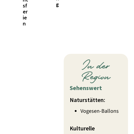
g
sf
er
ie
n
In der
Region
Sehenswert
Naturstätten:
Vogesen-Ballons
Kulturelle