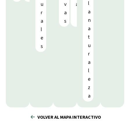
l
u
v
a
a
r
a
n
a
s
a
l
t
e
u
s
r
a
l
e
z
a
VOLVER AL MAPA INTERACTIVO