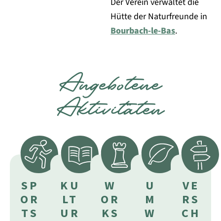
Der Verein verwaltet die
Hütte der Naturfreunde in
Bourbach-le-Bas
.
Angebotene
Aktivitäten
SP
KU
W
U
VE
OR
LT
OR
M
RS
TS
UR
KS
W
CH