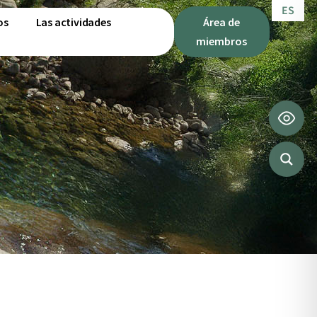
s
ES
IT
os
Las actividades
Área de
miembros