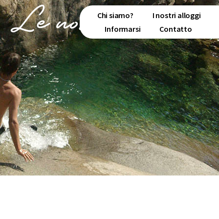
Le nostre attività
Chi siamo?
I nostri alloggi
Informarsi
Contatto