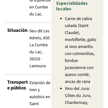
la izquierda
Especialidades
en Combe
locales
du Lac.
Carne de cabra
salada (Saint
Situación
lieu-dit Les
Claude),
Adrets, 650
morbiflette, gallo
La Combe
al vino amarillo
du Lac,
con colmenillas,
39310
fondue
Lamoura
jurassienne con
queso comté,
ancas de rana
Transport
Estación de
e público
Vino del Jura:
tren y
Côtes du Jura,
autobús en
Chardonnay,
Saint