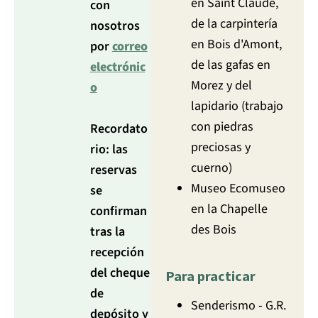
en Saint Claude,
con
de la carpintería
nosotros
en Bois d'Amont,
por
correo
de las gafas en
electrónic
Morez y del
o
lapidario (trabajo
con piedras
Recordato
preciosas y
rio: las
cuerno)
reservas
Museo Ecomuseo
se
en la Chapelle
confirman
des Bois
tras la
recepción
del cheque
Para practicar
de
Senderismo - G.R.
depósito y