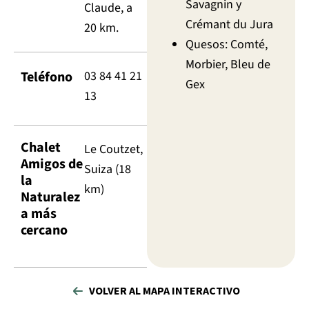
Savagnin y
Claude, a
Crémant du Jura
20 km.
Quesos: Comté,
Morbier, Bleu de
Teléfono
03 84 41 21
Gex
13
Chalet
Le Coutzet,
Amigos de
Suiza (18
la
km)
Naturalez
a más
cercano
VOLVER AL MAPA INTERACTIVO