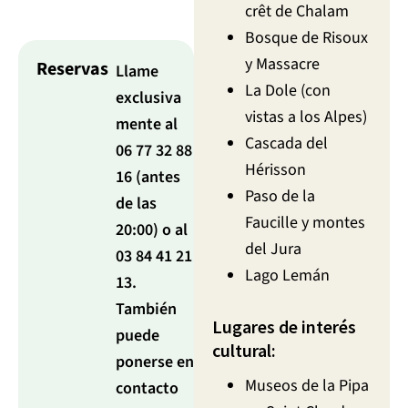
crêt de Chalam
Bosque de Risoux
y Massacre
Reservas
Llame
La Dole (con
exclusiva
vistas a los Alpes)
mente al
Cascada del
06 77 32 88
Hérisson
16 (antes
Paso de la
de las
Faucille y montes
20:00) o al
del Jura
03 84 41 21
Lago Lemán
13.
También
Lugares de interés
puede
cultural:
ponerse en
Museos de la Pipa
contacto