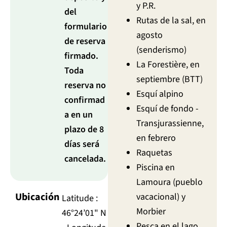
y P.R.
del
Rutas de la sal, en
formulario
agosto
de reserva
(senderismo)
firmado.
La Forestière, en
Toda
septiembre (BTT)
reserva no
Esquí alpino
confirmad
Esquí de fondo -
a en un
Transjurassienne,
plazo de 8
en febrero
días será
Raquetas
cancelada.
Piscina en
Lamoura (pueblo
Ubicación
vacacional) y
Latitude :
Morbier
46°24’01" N
Pesca en el lago