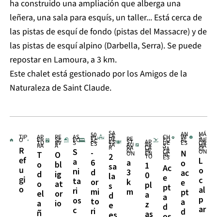
ha construido una ampliación que alberga una
leñera, una sala para esquís, un taller... Está cerca de
las pistas de esquí de fondo (pistas del Massacre) y de
las pistas de esquí alpino (Darbella, Serra). Se puede
repostar en Lamoura, a 3 km.
Este chalet está gestionado por los Amigos de la
Naturaleza de Saint Claude.
SA
AN
MÁ
50
LA
TIP
AP
RE
AS
CH
IM
S
PL
DE
RE
O
ER
SE
EO
ÈQ
AL
INF
AC
ES
ST
AP
TU
RV
S
UE
ES
OR
ES
TA
AU
AR
RA
A
S
MA
R
RA
CA
VA
CI
R
CI
MI
S
-
CA
ÓN
N
ÓN
EN
T
O
NC
2
TO
ES
ef
L
a
6
a
o
o
bl
1
sa
Ac
u
o
ni
d
3
ac
d
ig
0
la
e
gi
c
ta
or
k
e
o
at
pl
s
pt
o
al
ri
mi
m
pt
el
or
a
d
a
p
os
to
a
a
io
z
e
d
ar
c
ri
d
ñ
as
es
os