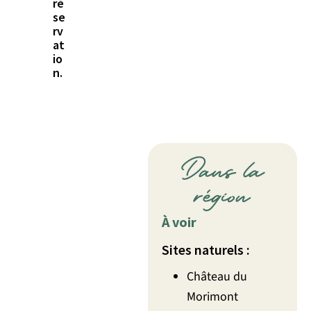
ré
se
rv
at
io
n.
Dans la
région
À voir
Sites naturels :
Château du
Morimont