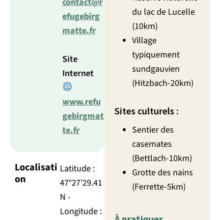
contact@r
du lac de Lucelle
efugebirg
(10km)
matte.fr
Village
typiquement
Site
sundgauvien
Internet
(Hitzbach-20km)
www.refu
Sites culturels :
gebirgmat
Sentier des
te.fr
casemates
(Bettlach-10km)
Localisati
Latitude :
Grotte des nains
on
47°27’29.41
(Ferrette-5km)
N -
Longitude :
À pratiquer