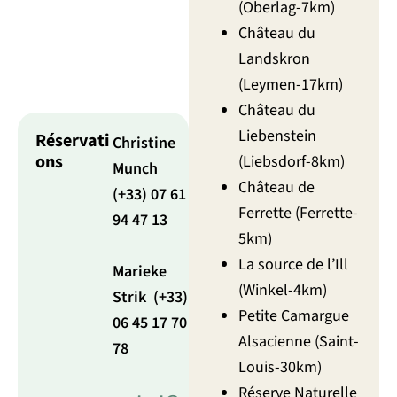
(Oberlag-7km)
Château du
Landskron
(Leymen-17km)
Château du
Liebenstein
Réservati
Christine
ons
(Liebsdorf-8km)
Munch
Château de
(+33) 07 61
Ferrette (Ferrette-
94 47 13
5km)
La source de l’Ill
Marieke
(Winkel-4km)
Strik (+33)
Petite Camargue
06 45 17 70
Alsacienne (Saint-
78
Louis-30km)
Réserve Naturelle