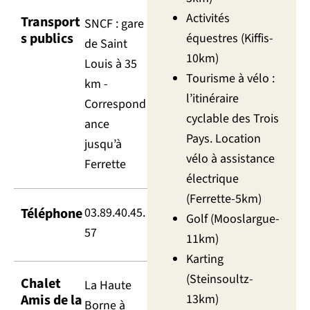
Activités
Transport
SNCF : gare
s publics
équestres (Kiffis-
de Saint
10km)
Louis à 35
Tourisme à vélo :
km -
l’itinéraire
Correspond
cyclable des Trois
ance
Pays. Location
jusqu’à
vélo à assistance
Ferrette
électrique
(Ferrette-5km)
Téléphone
03.89.40.45.
Golf (Mooslargue-
57
11km)
Karting
(Steinsoultz-
Chalet
La Haute
Amis de la
13km)
Borne à