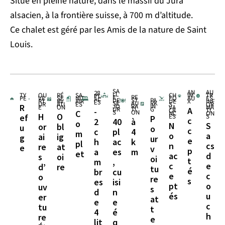
Situé en pleine nature, dans le massif du Jura
alsacien, à la frontière suisse, à 700 m d’altitude.
Ce chalet est géré par les Amis de la nature de Saint
Louis.
SA
AN
AU
28
LL
TY
OU
RÉ
SA
CH
IM
TR
PL
E
RE
PE
VE
SE
NIT
ÈQ
AU
ES
AC
DE
ST
PA
RT
RV
AIR
UE
X
INF
ES
SÉ
AU
RK
UR
ATI
ES
S
OR
JO
RA
IN
R
E
ON
VA
MA
UR
TI
G
A
-
CA
TI
S
ON
C
NC
ON
H
O
ES
S
ef
P
c
2
40
à
o
N
S
or
bl
u
o
c
c
pl
4
m
o
a
ai
ig
g
ur
e
h
ac
k
pl
n
cs
re
at
e
v
p
a
es
m
et
ac
d
s
oi
oi
t
m
,
c
e
d’
re
tu
é
br
cu
e
c
o
re
s
es
isi
pt
o
uv
s
d
n
és
u
er
at
e
e
c
tu
t
4
é
h
re
e
lit
q