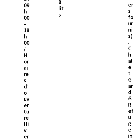
8
er
09
lit
s
h
s
fo
00
ur
–
ni
18
s)
h
.
00
C
/
h
H
al
or
e
ai
t
re
G
s
ar
d’
d
o
é.
uv
R
er
ef
tu
u
re
g
Hi
e
v
in
er