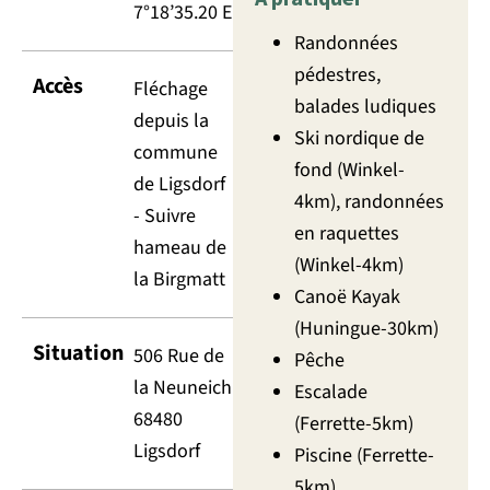
7°18’35.20 E
Randonnées
pédestres,
Accès
Fléchage
balades ludiques
depuis la
Ski nordique de
commune
fond (Winkel-
de Ligsdorf
4km), randonnées
- Suivre
en raquettes
hameau de
(Winkel-4km)
la Birgmatt
Canoë Kayak
(Huningue-30km)
Situation
506 Rue de
Pêche
la Neuneich
Escalade
68480
(Ferrette-5km)
Ligsdorf
Piscine (Ferrette-
5km)