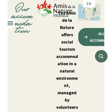
Our
EN
IT
accom
Les Amis
moda
de la
tion
Nature
ALL OU
offers
ACCOMMODA
social
tourism
accommod
ation in a
natural
environme
nt,
managed
by
volunteers