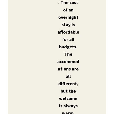
. The cost
of an
overnight
stay is
affordable
for all
budgets.
The
accommod
ations are
all
different,
but the
welcome
is always
warm.